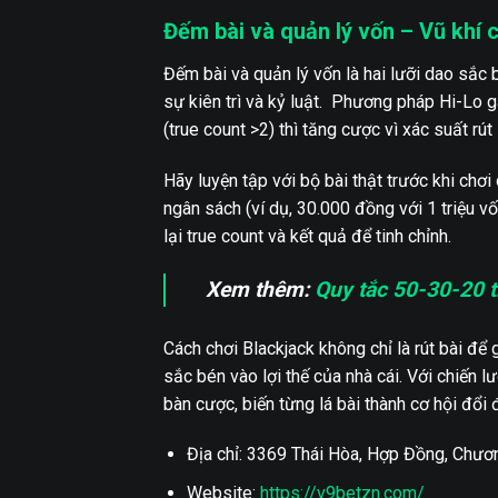
Đếm bài và quản lý vốn – Vũ khí 
Đếm bài và quản lý vốn là hai lưỡi dao sắc 
sự kiên trì và kỷ luật. Phương pháp Hi-Lo gá
(true count >2) thì tăng cược vì xác suất rú
Hãy luyện tập với bộ bài thật trước khi chơi
ngân sách (ví dụ, 30.000 đồng với 1 triệu vố
lại true count và kết quả để tinh chỉnh.
Xem thêm:
Quy tắc 50-30-20 tr
Cách chơi Blackjack không chỉ là rút bài để 
sắc bén vào lợi thế của nhà cái. Với chiến l
bàn cược, biến từng lá bài thành cơ hội đổi đ
Địa chỉ: 3369 Thái Hòa, Hợp Đồng, Chươ
Website:
https://v9betzn.com/