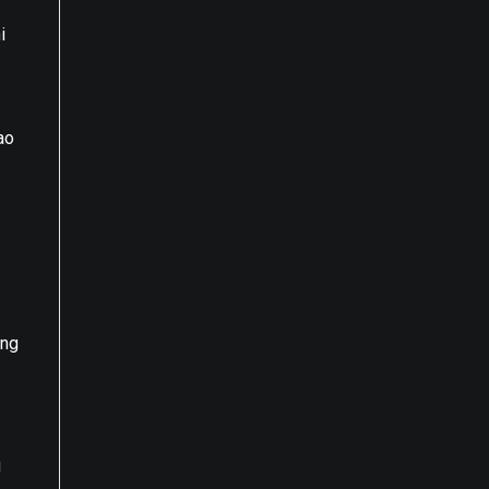
i
ao
ựng
u