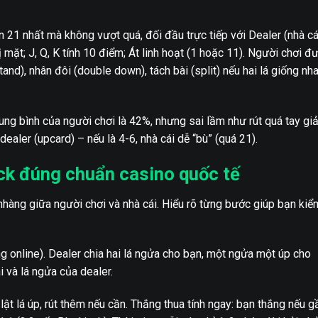
 21 nhất mà không vượt quá, đối đầu trực tiếp với Dealer (nhà cá
ị mặt; J, Q, K tính 10 điểm; Át linh hoạt (1 hoặc 11). Người chơi đ
stand), nhân đôi (double down), tách bài (split) nếu hai lá giống nha
 trung bình của người chơi là 42%, nhưng sai lầm như rút quá tay g
ealer (upcard) – nếu là 4-6, nhà cái dễ “bù” (quá 21).
ack đúng chuẩn casino quốc tế
 nhàng giữa người chơi và nhà cái. Hiểu rõ từng bước giúp bạn kiể
g online). Dealer chia hai lá ngửa cho bạn, một ngửa một úp cho
 và lá ngửa của dealer.
lật lá úp, rút thêm nếu cần. Thắng thua tính ngay: bạn thắng nếu g