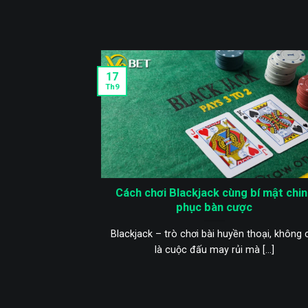
17
Th9
trong cá cược
Cách chơi Blackjack cùng bí mật chi
ao
phục bàn cược
ịnh quy mô của
Blackjack – trò chơi bài huyền thoại, không 
[...]
là cuộc đấu may rủi mà [...]