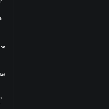
ản
nh
 và
dựa
án
.