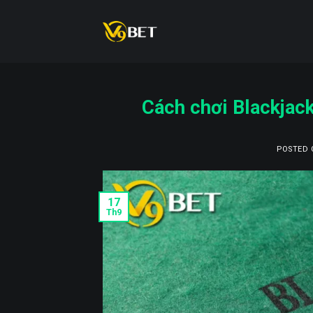
Skip
to
content
Cách chơi Blackjac
POSTED
17
Th9