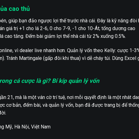
của cao thủ
bén, giúp bạn đảo ngược lợi thế trước nhà cái. Đây là kỹ năng đòi 
n giá trị +1 cho lá 2-6, 0 cho 7-9, -1 cho 10-Át; tổng dương cao
t lá cao tăng. Đếm bài giảm lợi thế nhà cái từ 2% xuống 0.5%.
 online, vì dealer live nhanh hơn. Quản lý vốn theo Kelly: cược 1-3
n). Tránh Martingale (gấp đôi khi thua) vì dễ cháy túi. Dùng Excel 
ong cá cược là gì? Bí kíp quản lý vốn
gần 21, mà là một ván cờ trí tuệ, nơi mỗi quyết định là một nhát da
ược cơ bản, đếm bài, và quản lý vốn, bạn đã được trang bị để thống
ời.
ng Mỹ, Hà Nội, Việt Nam